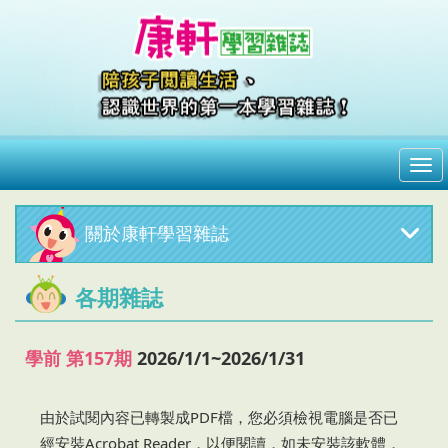
me
關於康軒學習雜誌
各期雜誌
學前 第157期
2026/1/1~2026/1/31
由於試閱內容已轉製成PDF檔，您必須檢視電腦是否已
經安裝Acrobat Reader，以便閱讀，如未安裝該軟體，