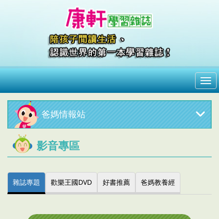
me
爸媽情報站
影音專區
雜誌專題
歡樂王國DVD
好書推薦
爸媽教養經