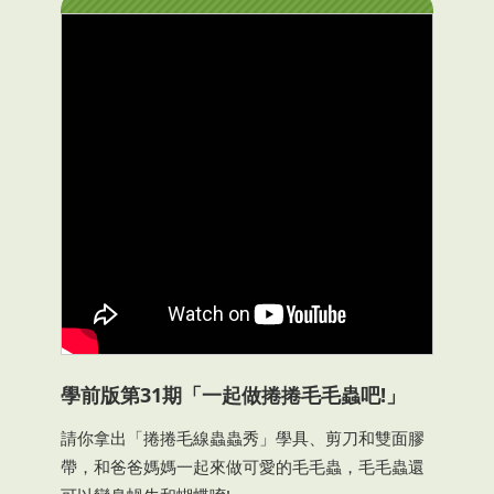
學前版第31期「一起做捲捲毛毛蟲吧!」
請你拿出「捲捲毛線蟲蟲秀」學具、剪刀和雙面膠
帶，和爸爸媽媽一起來做可愛的毛毛蟲，毛毛蟲還