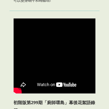
可以變身蝸牛和蝴蝶唷!
初階版第299期「廚師環島」幕後花絮語錄