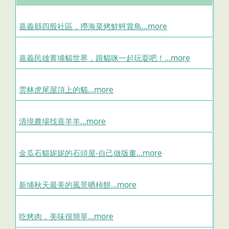
嘉義縣四股社區，撈海菜烤鮮蚵賞鳥...more
嘉義民雄菁埔貓世界，跟貓咪一起玩耍吧！...more
雲林虎尾屋頂上的貓...more
清境農場找喜羊羊...more
金瓜石貓妮妮的石頭屋-自己做版畫...more
新埔秋天最美的風景晒柿餅...more
吃烤肉，美味很簡單...more